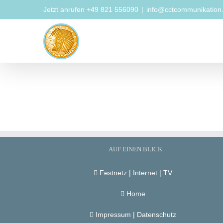
Zum
Jetzt anrufen +49 821 556090
|
info@cctcommunikation
Inhalt
springen
AUF EINEN BLICK
Festnetz | Internet | TV
Home
Impressum | Datenschutz