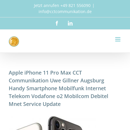
Zum
Jetzt anrufen +49 821 556090
|
Inhalt
info@cctcommunikation.de
springen
Facebook
LinkedIn
Apple iPhone 11 Pro Max CCT
Communikation Uwe Gillner Augsburg
Handy Smartphone Mobilfunk Internet
Telekom Vodafone o2 Mobilcom Debitel
Mnet Service Update