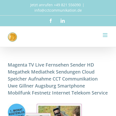
Zum
Jetzt anrufen +49 821 556090
|
Inhalt
info@cctcommunikation.de
springen
Facebook
LinkedIn
Magenta TV Live Fernsehen Sender HD
Megathek Mediathek Sendungen Cloud
Speicher Aufnahme CCT Communikation
Uwe Gillner Augsburg Smartphone
Mobilfunk Festnetz Internet Telekom Service